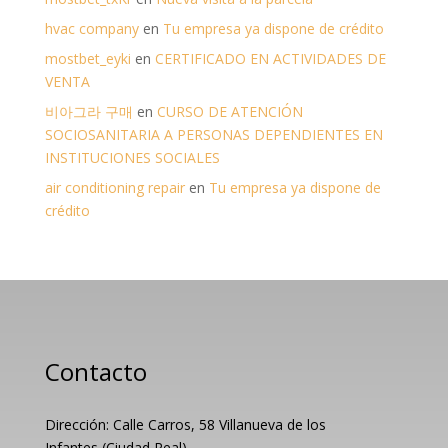
hvac company
en
Tu empresa ya dispone de crédito
mostbet_eyki
en
CERTIFICADO EN ACTIVIDADES DE
VENTA
비아그라 구매
en
CURSO DE ATENCIÓN
SOCIOSANITARIA A PERSONAS DEPENDIENTES EN
INSTITUCIONES SOCIALES
air conditioning repair
en
Tu empresa ya dispone de
crédito
Contacto
Dirección: Calle Carros, 58 Villanueva de los
Infantes (Ciudad Real)