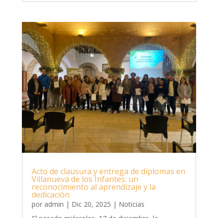
Acto de clausura y entrega de diplomas en
Villanueva de los Infantes: un
reconocimiento al aprendizaje y la
dedicación
por
admin
|
Dic 20, 2025
|
Noticias