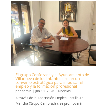
El grupo Cenforade y el Ayuntamiento de
Villanueva de los Infantes firman un
convenio estratégico para impulsar el
empleo y la formación profesional
por
admin
|
Jun 18, 2026
|
Noticias
A través de la Asociación Emplea Castilla-La
Mancha (Grupo Cenforade), se promoverán