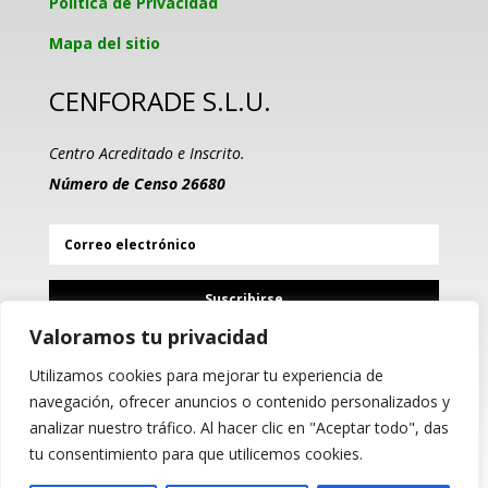
Política de Privacidad
Mapa del sitio
CENFORADE S.L.U.
Centro Acreditado e Inscrito.
Número de Censo 26680
Suscribirse
Valoramos tu privacidad
Utilizamos cookies para mejorar tu experiencia de
PROGRAMA KIT DIGITAL
navegación, ofrecer anuncios o contenido personalizados y
COFINANCIADO POR LOS
analizar nuestro tráfico. Al hacer clic en "Aceptar todo", das
FONDOS NEXT GENERATION
(EU) DEL MECANISMO DE
tu consentimiento para que utilicemos cookies.
RECUPERACIÓN Y RESILIENCIA