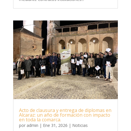
Acto de clausura y entrega de diplomas en
Alcaraz: un año de formación con impacto
en toda la comarca.
por
admin
|
Ene 31, 2026
|
Noticias