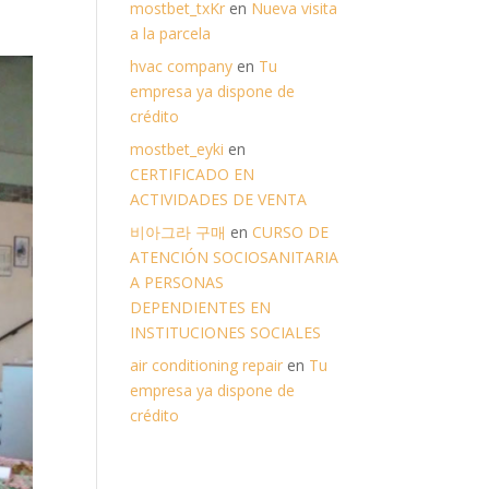
mostbet_txKr
en
Nueva visita
a la parcela
hvac company
en
Tu
empresa ya dispone de
crédito
mostbet_eyki
en
CERTIFICADO EN
ACTIVIDADES DE VENTA
비아그라 구매
en
CURSO DE
ATENCIÓN SOCIOSANITARIA
A PERSONAS
DEPENDIENTES EN
INSTITUCIONES SOCIALES
air conditioning repair
en
Tu
empresa ya dispone de
crédito