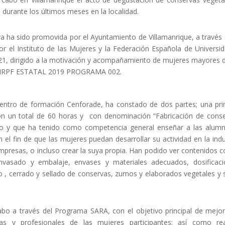
 durante los últimos meses en la localidad.
a ha sido promovida por el Ayuntamiento de Villamanrique, a través 
or el Instituto de las Mujeres y la Federación Española de Universi
1, dirigido a la motivación y acompañamiento de mujeres mayores 
del IRPF ESTATAL 2019 PROGRAMA 002.
centro de formación Cenforade, ha constado de dos partes; una pr
on un total de 60 horas y con denominación “Fabricación de cons
rzo y que ha tenido como competencia general enseñar a las alum
 el fin de que las mujeres puedan desarrollar su actividad en la indu
presas, o incluso crear la suya propia. Han podido ver contenidos 
envasado y embalaje, envases y materiales adecuados, dosificac
 , cerrado y sellado de conservas, zumos y elaborados vegetales y 
bo a través del Programa SARA, con el objetivo principal de mejor
as y profesionales de las mujeres participantes; así como rea