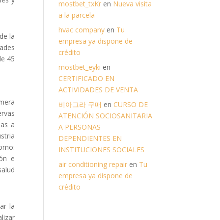
mostbet_txKr
en
Nueva visita
a la parcela
hvac company
en
Tu
de la
empresa ya dispone de
dades
crédito
de 45
mostbet_eyki
en
CERTIFICADO EN
ACTIVIDADES DE VENTA
imera
비아그라 구매
en
CURSO DE
ervas
ATENCIÓN SOCIOSANITARIA
nas a
A PERSONAS
stria
DEPENDIENTES EN
como:
INSTITUCIONES SOCIALES
ión e
air conditioning repair
en
Tu
salud
empresa ya dispone de
crédito
ar la
lizar