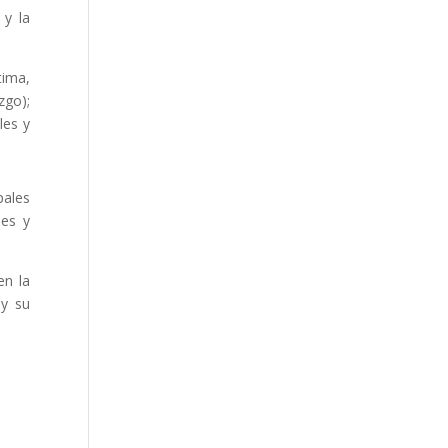
 y la
tima,
zgo);
les y
pales
nes y
en la
 y su