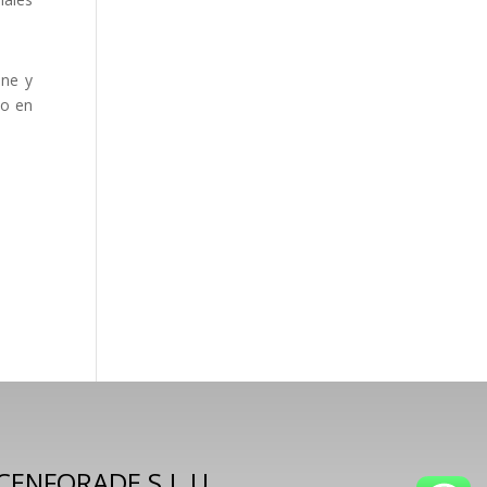
ene y
do en
CENFORADE S.L.U.