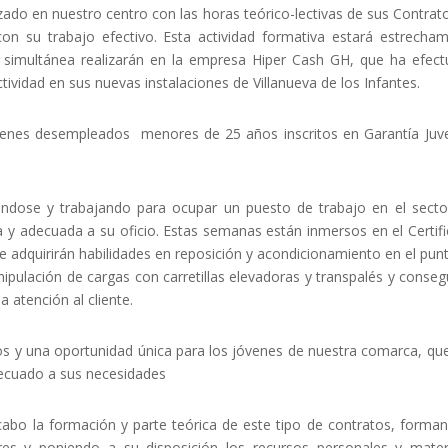
do en nuestro centro con las horas teórico-lectivas de sus Contrat
n su trabajo efectivo. Esta actividad formativa estará estrecha
 simultánea realizarán en la empresa Hiper Cash GH, que ha efec
tividad en sus nuevas instalaciones de Villanueva de los Infantes.
venes desempleados menores de 25 años inscritos en Garantía Juve
ndose y trabajando para ocupar un puesto de trabajo en el secto
a y adecuada a su oficio. Estas semanas están inmersos en el Certif
ue adquirirán habilidades en reposición y acondicionamiento en el pun
pulación de cargas con carretillas elevadoras y transpalés y conseg
 atención al cliente.
os y una oportunidad única para los jóvenes de nuestra comarca, qu
decuado a sus necesidades
bo la formación y parte teórica de este tipo de contratos, forma
ores y poniendo a su disposición los recursos personales y mater