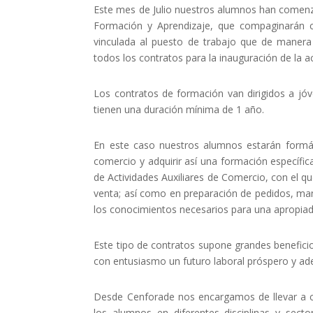
Este mes de Julio nuestros alumnos han comenza
Formación y Aprendizaje, que compaginarán co
vinculada al puesto de trabajo que de manera
todos los contratos para la inauguración de la ac
Los contratos de formación van dirigidos a jó
tienen una duración mínima de 1 año.
En este caso nuestros alumnos estarán formá
comercio y adquirir así una formación específic
de Actividades Auxiliares de Comercio, con el q
venta; así como en preparación de pedidos, mani
los conocimientos necesarios para una apropiada
Este tipo de contratos supone grandes benefici
con entusiasmo un futuro laboral próspero y a
Desde Cenforade nos encargamos de llevar a ca
los alumnos en diferentes disciplinas y sect