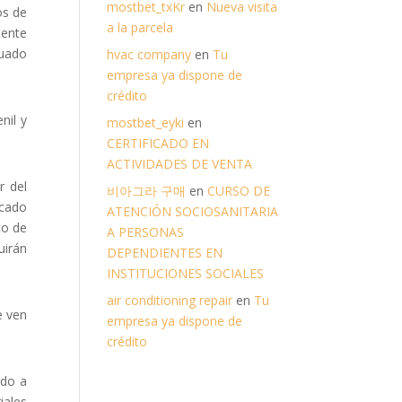
mostbet_txKr
en
Nueva visita
os de
a la parcela
mente
tuado
hvac company
en
Tu
empresa ya dispone de
crédito
nil y
mostbet_eyki
en
CERTIFICADO EN
ACTIVIDADES DE VENTA
r del
비아그라 구매
en
CURSO DE
icado
ATENCIÓN SOCIOSANITARIA
to de
A PERSONAS
uirán
DEPENDIENTES EN
INSTITUCIONES SOCIALES
air conditioning repair
en
Tu
e ven
empresa ya dispone de
crédito
ndo a
iales