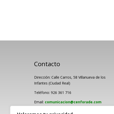
Contacto
Dirección: Calle Carros, 58 Villanueva de los
Infantes (Ciudad Real)
Teléfono: 926 361 716
Email:
comunicacion@cenforade.com