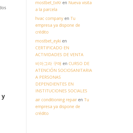
mostbet_txKr
en
Nueva visita
odos
a la parcela
hvac company
en
Tu
empresa ya dispone de
crédito
mostbet_eyki
en
CERTIFICADO EN
ACTIVIDADES DE VENTA
비아그라 구매
en
CURSO DE
ATENCIÓN SOCIOSANITARIA
A PERSONAS
DEPENDIENTES EN
INSTITUCIONES SOCIALES
 y
air conditioning repair
en
Tu
empresa ya dispone de
crédito