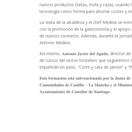
nuevos productos (Setas, trufa y caza), usando l
tecnología como forma para ahorrar costes y me
La visita de la alcaldesa y el chef Medina se e
con la promoción de la gastronomía y el apoyo 
de nuevos cocineros. Además, durante la jornada
Antonio Medina.
Así mismo, 𝐀𝐧𝐭𝐨𝐧𝐢𝐨 𝐉𝐚𝐯𝐢𝐞𝐫 𝐝𝐞𝐥 𝐀́𝐠𝐮𝐢𝐥
de cursos del sector hostelero que seguiremos 
impartirán en Junio, “Corte y cata de jamón” y “P
𝐄𝐬𝐭𝐚́ 𝐟𝐨𝐫𝐦𝐚𝐜𝐢𝐨́𝐧 𝐞𝐬𝐭𝐚́ 𝐬𝐮𝐛𝐯𝐞𝐧𝐜𝐢𝐨𝐧𝐚𝐝𝐚 𝐩𝐨𝐫 𝐥𝐚 𝐉𝐮𝐧𝐭𝐚 𝐝𝐞
𝐂𝐨𝐦𝐮𝐧𝐢𝐝𝐚𝐝𝐞𝐬 𝐝𝐞 𝐂𝐚𝐬𝐭𝐢𝐥𝐥𝐚 – 𝐋𝐚 𝐌𝐚𝐧𝐜𝐡𝐚 𝐲 𝐞𝐥 𝐌𝐢𝐧𝐢𝐬𝐭𝐞𝐫𝐢
𝐀𝐲𝐮𝐧𝐭𝐚𝐦𝐢𝐞𝐧𝐭𝐨 𝐝𝐞 𝐂𝐚𝐬𝐭𝐞𝐥𝐥𝐚𝐫 𝐝𝐞 𝐒𝐚𝐧𝐭𝐢𝐚𝐠𝐨.