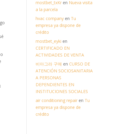
mostbet_txKr
en
Nueva visita
a la parcela
hvac company
en
Tu
ago
empresa ya dispone de
crédito
sé
mostbet_eyki
en
CERTIFICADO EN
po
ACTIVIDADES DE VENTA
e
비아그라 구매
en
CURSO DE
ATENCIÓN SOCIOSANITARIA
A PERSONAS
DEPENDIENTES EN

INSTITUCIONES SOCIALES
air conditioning repair
en
Tu
empresa ya dispone de
crédito