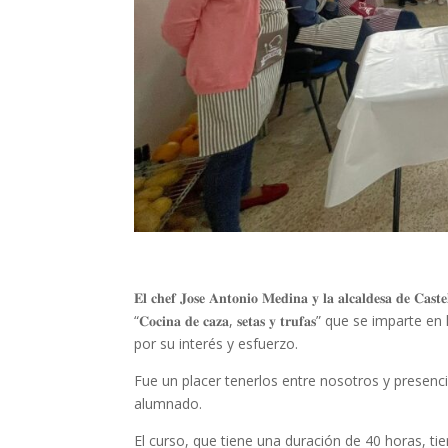
𝐄𝐥 𝐜𝐡𝐞𝐟 𝐉𝐨𝐬𝐞 𝐀𝐧𝐭𝐨𝐧𝐢𝐨 𝐌𝐞𝐝𝐢𝐧𝐚 𝐲 𝐥𝐚 𝐚𝐥𝐜𝐚𝐥𝐝𝐞𝐬𝐚 𝐝
“𝐂𝐨𝐜𝐢𝐧𝐚 𝐝𝐞 𝐜𝐚𝐳𝐚, 𝐬𝐞𝐭𝐚𝐬 𝐲 𝐭𝐫𝐮𝐟𝐚𝐬” que
por su interés y esfuerzo.
Fue un placer tenerlos entre nosotros y presenci
alumnado.
El curso, que tiene una duración de 40 horas, t