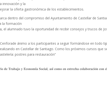
a innovación y la
jorar la oferta gastronómica de los establecimientos.
nmarca dentro del compromiso del Ayuntamiento de Castellar de Santi
a la formación
, el alumnado tuvo la oportunidad de recibir consejos y trucos de Jo
𝐚, director de Cenforade ánimo a los participantes a seguir formándose en todo ti
realizando en Castellar de Santiago. Como los próximos cursos que s
astelería: postres para restauración”
 𝐝𝐞 𝐓𝐫𝐚𝐛𝐚𝐣𝐨 𝐲 𝐄𝐜𝐨𝐧𝐨𝐦𝐢́𝐚 𝐒𝐨𝐜𝐢𝐚𝐥, 𝐚𝐬𝐢́ 𝐜𝐨𝐦𝐨 𝐞𝐧 𝐞𝐬𝐭𝐫𝐞𝐜𝐡𝐚 𝐜𝐨𝐥𝐚𝐛𝐨𝐫𝐚𝐜𝐢𝐨́𝐧 𝐜𝐨𝐧 𝐞