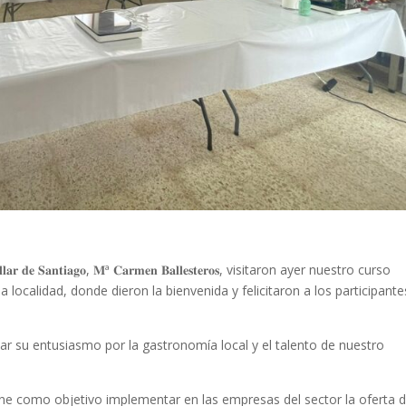
 𝐂𝐚𝐬𝐭𝐞𝐥𝐥𝐚𝐫 𝐝𝐞 𝐒𝐚𝐧𝐭𝐢𝐚𝐠𝐨, 𝐌ª 𝐂𝐚𝐫𝐦𝐞𝐧 𝐁𝐚𝐥𝐥𝐞𝐬𝐭𝐞𝐫𝐨𝐬, visitaron ayer nuestro curso
 se imparte en la localidad, donde dieron la bienvenida y felicitaron a los participant
ar su entusiasmo por la gastronomía local y el talento de nuestro
iene como objetivo implementar en las empresas del sector la oferta 