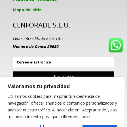
Mapa del sitio
CENFORADE S.L.U.
Centro Acreditado e Inscrito.
Número de Censo 26680
Suscribirse
Valoramos tu privacidad
Utilizamos cookies para mejorar tu experiencia de
PROGRAMA KIT DIGITAL
navegación, ofrecer anuncios o contenido personalizados y
COFINANCIADO POR LOS
analizar nuestro tráfico. Al hacer clic en "Aceptar todo", das
FONDOS NEXT GENERATION
(EU) DEL MECANISMO DE
tu consentimiento para que utilicemos cookies.
RECUPERACIÓN Y RESILIENCIA