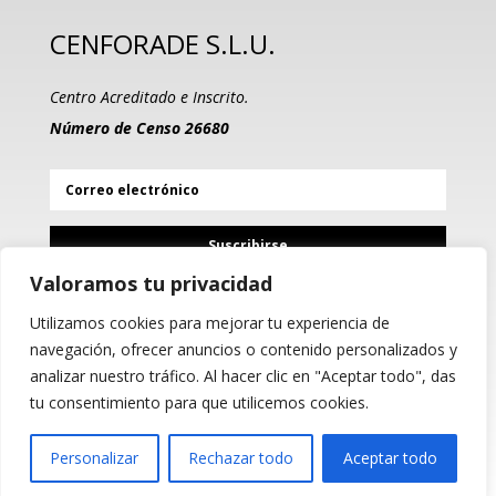
CENFORADE S.L.U.
Centro Acreditado e Inscrito.
Número de Censo 26680
Suscribirse
Valoramos tu privacidad
Utilizamos cookies para mejorar tu experiencia de
PROGRAMA KIT DIGITAL
navegación, ofrecer anuncios o contenido personalizados y
COFINANCIADO POR LOS
analizar nuestro tráfico. Al hacer clic en "Aceptar todo", das
FONDOS NEXT GENERATION
(EU) DEL MECANISMO DE
tu consentimiento para que utilicemos cookies.
RECUPERACIÓN Y RESILIENCIA
Personalizar
Rechazar todo
Aceptar todo