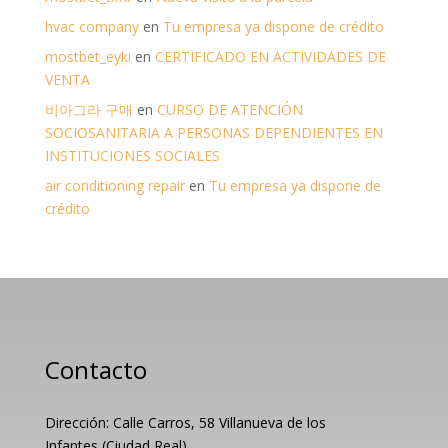
hvac company
en
Tu empresa ya dispone de crédito
mostbet_eyki
en
CERTIFICADO EN ACTIVIDADES DE
VENTA
비아그라 구매
en
CURSO DE ATENCIÓN
SOCIOSANITARIA A PERSONAS DEPENDIENTES EN
INSTITUCIONES SOCIALES
air conditioning repair
en
Tu empresa ya dispone de
crédito
Contacto
Dirección: Calle Carros, 58 Villanueva de los
Infantes (Ciudad Real)