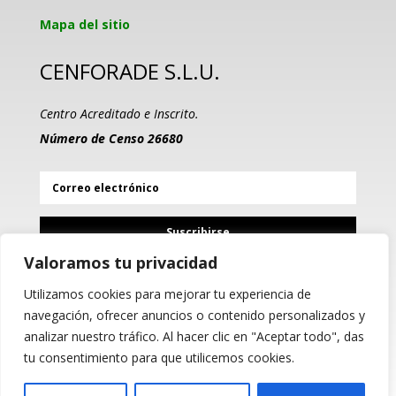
Mapa del sitio
CENFORADE S.L.U.
Centro Acreditado e Inscrito.
Número de Censo 26680
Suscribirse
Valoramos tu privacidad
Utilizamos cookies para mejorar tu experiencia de
PROGRAMA KIT DIGITAL
navegación, ofrecer anuncios o contenido personalizados y
COFINANCIADO POR LOS
analizar nuestro tráfico. Al hacer clic en "Aceptar todo", das
FONDOS NEXT GENERATION
(EU) DEL MECANISMO DE
tu consentimiento para que utilicemos cookies.
RECUPERACIÓN Y RESILIENCIA