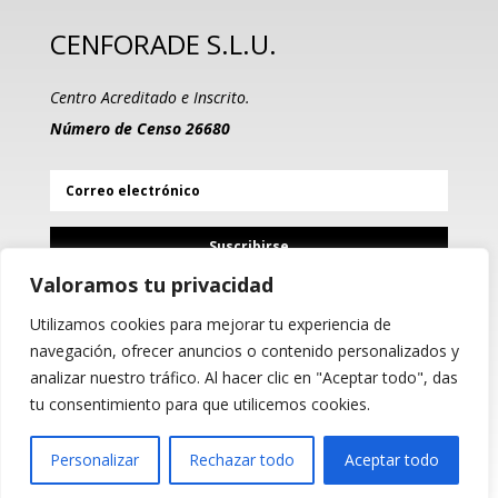
CENFORADE S.L.U.
Centro Acreditado e Inscrito.
Número de Censo 26680
Suscribirse
Valoramos tu privacidad
Utilizamos cookies para mejorar tu experiencia de
PROGRAMA KIT DIGITAL
navegación, ofrecer anuncios o contenido personalizados y
COFINANCIADO POR LOS
analizar nuestro tráfico. Al hacer clic en "Aceptar todo", das
FONDOS NEXT GENERATION
(EU) DEL MECANISMO DE
tu consentimiento para que utilicemos cookies.
RECUPERACIÓN Y RESILIENCIA
Personalizar
Rechazar todo
Aceptar todo