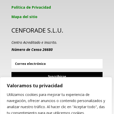
Política de Privacidad
Mapa del sitio
CENFORADE S.L.U.
Centro Acreditado e Inscrito.
Número de Censo 26680
Suscribirse
Valoramos tu privacidad
Utilizamos cookies para mejorar tu experiencia de
PROGRAMA KIT DIGITAL
navegación, ofrecer anuncios o contenido personalizados y
COFINANCIADO POR LOS
analizar nuestro tráfico. Al hacer clic en "Aceptar todo", das
FONDOS NEXT GENERATION
(EU) DEL MECANISMO DE
tu consentimiento para que utilicemos cookies.