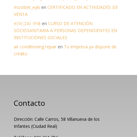
mostbet_eyki
en
CERTIFICADO EN ACTIVIDADES DE
VENTA
비아그라 구매
en
CURSO DE ATENCIÓN
SOCIOSANITARIA A PERSONAS DEPENDIENTES EN
INSTITUCIONES SOCIALES
air conditioning repair
en
Tu empresa ya dispone de
crédito
Contacto
Dirección: Calle Carros, 58 Villanueva de los
Infantes (Ciudad Real)