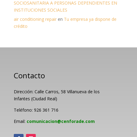
SOCIOSANITARIA A PERSONAS DEPENDIENTES EN
INSTITUCIONES SOCIALES
air conditioning repair
en
Tu empresa ya dispone de
crédito
Contacto
Dirección: Calle Carros, 58 Villanueva de los
Infantes (Ciudad Real)
Teléfono: 926 361 716
Email:
comunicacion@cenforade.com