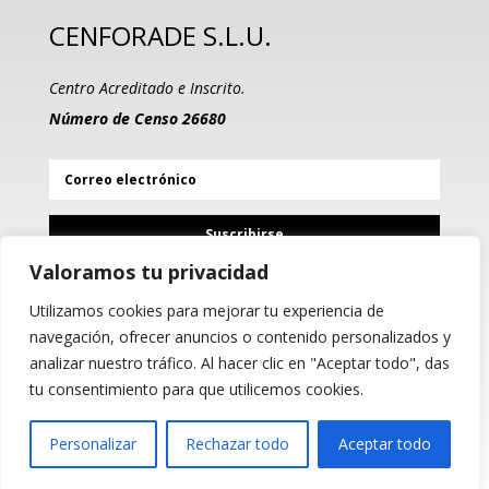
CENFORADE S.L.U.
Centro Acreditado e Inscrito.
Número de Censo 26680
Suscribirse
Valoramos tu privacidad
Utilizamos cookies para mejorar tu experiencia de
PROGRAMA KIT DIGITAL
navegación, ofrecer anuncios o contenido personalizados y
COFINANCIADO POR LOS
analizar nuestro tráfico. Al hacer clic en "Aceptar todo", das
FONDOS NEXT GENERATION
(EU) DEL MECANISMO DE
tu consentimiento para que utilicemos cookies.
RECUPERACIÓN Y RESILIENCIA
Personalizar
Rechazar todo
Aceptar todo