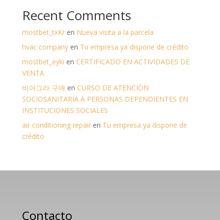
Recent Comments
mostbet_txKr
en
Nueva visita a la parcela
hvac company
en
Tu empresa ya dispone de crédito
mostbet_eyki
en
CERTIFICADO EN ACTIVIDADES DE
VENTA
비아그라 구매
en
CURSO DE ATENCIÓN
SOCIOSANITARIA A PERSONAS DEPENDIENTES EN
INSTITUCIONES SOCIALES
air conditioning repair
en
Tu empresa ya dispone de
crédito
Contacto