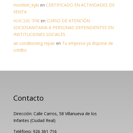
mostbet_eyki
en
CERTIFICADO EN ACTIVIDADES DE
VENTA
비아그라 구매
en
CURSO DE ATENCIÓN
SOCIOSANITARIA A PERSONAS DEPENDIENTES EN
INSTITUCIONES SOCIALES
air conditioning repair
en
Tu empresa ya dispone de
crédito
Contacto
Dirección: Calle Carros, 58 Villanueva de los
Infantes (Ciudad Real)
Teléfono: 926 361 716