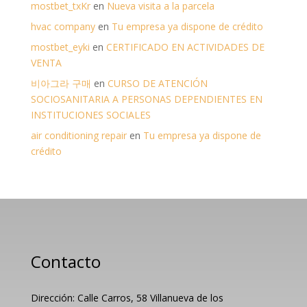
mostbet_txKr
en
Nueva visita a la parcela
hvac company
en
Tu empresa ya dispone de crédito
mostbet_eyki
en
CERTIFICADO EN ACTIVIDADES DE
VENTA
비아그라 구매
en
CURSO DE ATENCIÓN
SOCIOSANITARIA A PERSONAS DEPENDIENTES EN
INSTITUCIONES SOCIALES
air conditioning repair
en
Tu empresa ya dispone de
crédito
Contacto
Dirección: Calle Carros, 58 Villanueva de los